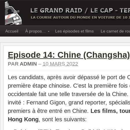
Accueil
À propos…
Les épisodes et films
Le carnet de ro
Episode 14: Chine (Changsha)
PAR
ADMIN
–
10 MARS 2022
Les candidats, après avoir dépassé le port de C
première étape chinoise. C’est la première fois 
occidentale fait une telle traversée de la Chine
invité : Fernand Gigon, grand reporter, spéciali
premiers à être entré en Chine.
Les films, tou
Hong Kong
, sont les suivants: