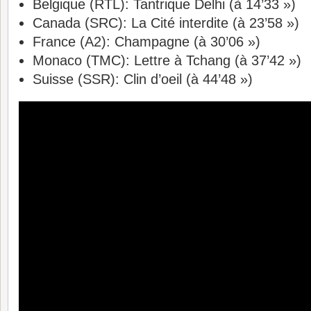
Belgique (RTL): Tantrique Delhi (à 14’33 »)
Canada (SRC): La Cité interdite (à 23’58 »)
France (A2): Champagne (à 30’06 »)
Monaco (TMC): Lettre à Tchang (à 37’42 »)
Suisse (SSR): Clin d’oeil (à 44’48 »)