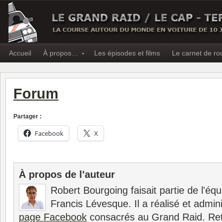
Accueil
À propos…
Les épisodes et films
Le carnet de ro
Forum
Partager :
Facebook
X
À propos de l'auteur
Robert Bourgoing faisait partie de l'é
Francis Lévesque. Il a réalisé et adminis
page Facebook
consacrés au Grand Raid. Ret